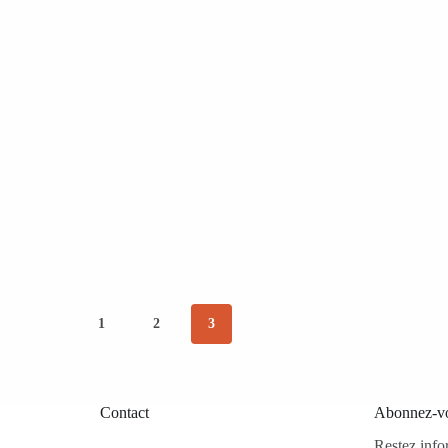
1
2
3
Contact
Abonnez-vo
Restez info