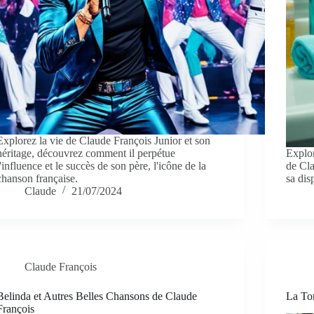
Explorez la vie de Claude François Junior et son
héritage, découvrez comment il perpétue
Explor
l'influence et le succès de son père, l'icône de la
de Cla
chanson française.
sa dis
Claude
21/07/2024
Claude François
Belinda et Autres Belles Chansons de Claude
La To
François