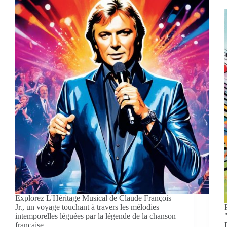
Explorez L'Héritage Musical de Claude François
Jr., un voyage touchant à travers les mélodies
intemporelles léguées par la légende de la chanson
française.