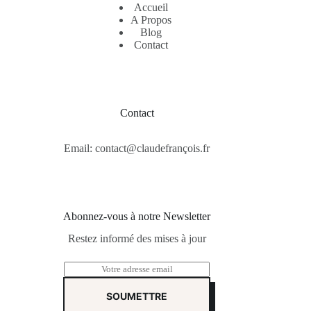
Accueil
A Propos
Blog
Contact
Contact
Email: contact@claudefrançois.fr
Abonnez-vous à notre Newsletter
Restez informé des mises à jour
E
m
a
SOUMETTRE
i